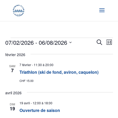
Évènements
Recher
Nav
07/02/2026
 - 
06/08/2026
Recherche
Liste
de
et
Sélectionnez
vu
naviga
février 2026
une
Év
de
date.
7 février - 11:30
à
20:00
SAM
vues
7
Triathlon (ski de fond, aviron, caquelon)
Évène
CHF 15.00
avril 2026
19 avril - 12:00
à
18:00
DIM
19
Ouverture de saison