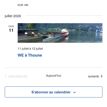
EUR 180
juillet 2026
SAM
11
11 juillet
à
12 juillet
WE à Thoune
Évènements
précédents
Aujourd’hui
Évènements
suivants
S’abonner au calendrier